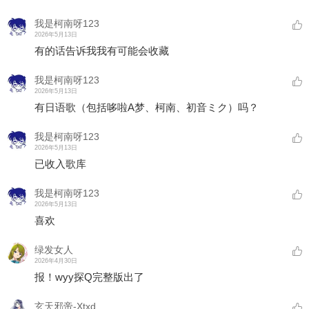
我是柯南呀123
2026年5月13日
有的话告诉我我有可能会收藏
我是柯南呀123
2026年5月13日
有日语歌（包括哆啦A梦、柯南、初音ミク）吗？
我是柯南呀123
2026年5月13日
已收入歌库
我是柯南呀123
2026年5月13日
喜欢
绿发女人
2026年4月30日
报！wyy探Q完整版出了
玄天邪帝-Xtxd