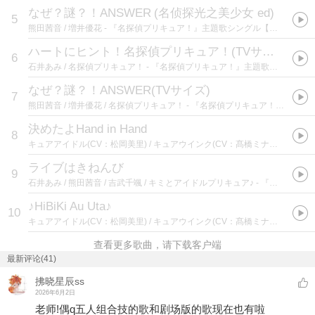
なぜ？謎？！ANSWER
(
名侦探光之美少女 ed
)
5
熊田茜音 / 増井優花
- 『名探偵プリキュア！』主題歌シングル【通常盤】
ハートにヒント！名探偵プリキュア！(TVサイズ)
6
石井あみ / 名探偵プリキュア！
- 『名探偵プリキュア！』主題歌シングル先行配信
なぜ？謎？！ANSWER(TVサイズ)
7
熊田茜音 / 増井優花 / 名探偵プリキュア！
- 『名探偵プリキュア！』主題歌シングル先行配信
決めたよHand in Hand
8
キュアアイドル(CV：松岡美里) / キュアウインク(CV：髙橋ミナミ) / 高森奈津美 / キミとアイドルプリキュア♪
ライブはきねんび
9
石井あみ / 熊田茜音 / 吉武千颯 / キミとアイドルプリキュア♪
- 『キミとアイドルプリキュア♪』ボーカルベスト ～Only you～
♪HiBiKi Au Uta♪
10
キュアアイドル(CV：松岡美里) / キュアウインク(CV：髙橋ミナミ) / 高森奈津美 / キュアズキューン(CV：南條愛乃) / キュアキッス(CV：花井美春) / 映画キミとアイドルプリキュア♪
查看更多歌曲，请下载客户端
最新评论(41)
拂晓星辰ss
2026年6月2日
老师!偶q五人组合技的歌和剧场版的歌现在也有啦