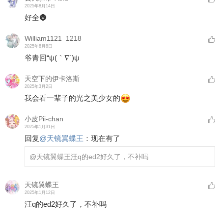
2025年8月14日
好全🌚
William1121_1218
2025年8月8日
爷青回“ψ(｀∇´)ψ
天空下的伊卡洛斯
2025年3月2日
我会看一辈子的光之美少女的
小皮Pii-chan
2025年1月31日
回复
@
天镜翼蝶王
：
现在有了
@天镜翼蝶王
汪q的ed2好久了，不补吗
天镜翼蝶王
2025年1月12日
汪q的ed2好久了，不补吗