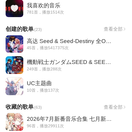
我喜欢的音乐
781首，播放1514次
创建的歌单
查看全部
(
23
)
高达 Seed & Seed-Destiny 全OP、ED 、IN
45首，播放5417375次
機動戦士ガンダムSEED & SEED DESTINY 全OST
249首，播放288次
UC主题曲
10首，播放137次
收藏的歌单
查看全部
(
63
)
2026年7月新番音乐合集 七月新番更新中
96首，播放29911次