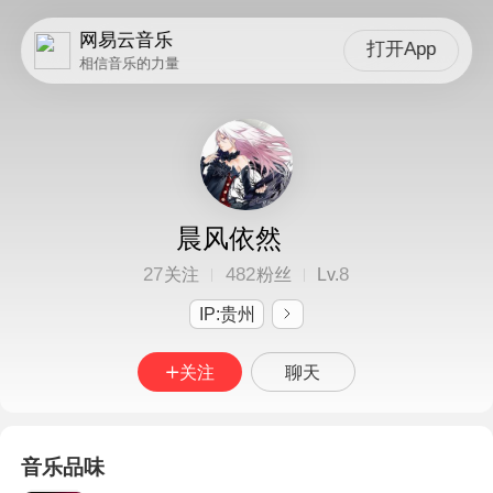
网易云音乐
打开App
相信音乐的力量
晨风依然
27
482
8
关注
粉丝
Lv.
IP:贵州
关注
聊天
音乐品味