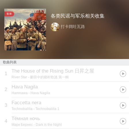
12.6万
歌单
各类民谣与军乐相关收集
打卡阔吐瓦路
歌曲列表
The House of the Rising Sun 日昇之屋
1
River Star
- 麥田中的鄉村歌謠 第一輯
Hava Nagila
2
Hamnawa
- Hava Nagila
Faccetta nera
3
Technobalilla
- Technobalilla 1
Тёмная ночь
4
Марк Бернес
- Dark is the Night