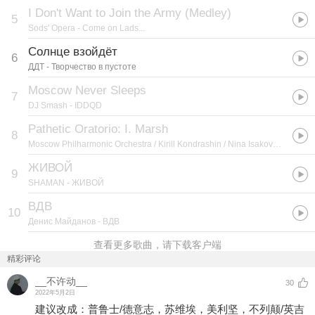
I Don't Want to Join the Army (Medley)
5
Sods' Opera
- Come on Lads...
Солнце взойдёт
6
ДДТ
- Творчество в пустоте
Moscow Never Sleeps
7
DJ Smash
- IDDQD
Pathetic Oratorio: I. Marsh
8
Moscow Philharmonic Orchestra / Kirill Kondrashin / Nina Isakova
- Svirido
ЖИВОЙ
9
SHAMAN
- ЖИВОЙ
ВДВ
10
Денис Майданов
- ВДВ
查看更多歌曲，请下载客户端
精彩评论
__不许动__
30
2022年5月2日
建议改成：普鲁士/德意志，苏维埃，美利坚，不列颠/英吉