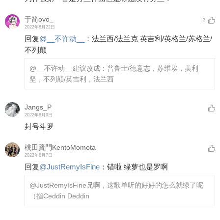
于简ovo_
2
2022年8月22日
回复
@
__不许动__
：
法兰西/法兰克 英吉利/英格兰/苏格兰/
不列颠
@__不许动__
建议改成：普鲁士/德意志，苏维埃，美利
坚，不列颠/英吉利，法兰西
Jangs_P
2022年8月9日
封号斗罗
桃田賢鬥KentoMomota
2022年8月7日
回复
@
JustRemyIsFine
：
错啦 绿萝也是罗啊
@JustRemyIsFine
兄啊，这歌单听的好好的怎么就绿了呢
（指Ceddin Deddin