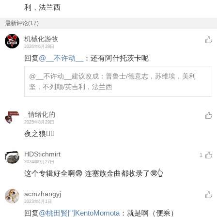
利，法兰西
最新评论(17)
机械化游牧
2026年6月28日
回复
@
__不许动__
：
还有阿什托茨卡呢
@__不许动__
建议改成：普鲁士/德意志，苏维埃，美利
坚，不列颠/英吉利，法兰西
_情绪化的
2025年8月29日
夜之狼☝🏻
HDStichmirt
1
2024年9月27日
这个专辑好全啊😨 连塞族金曲都收录了🤓👆
acmzhangyj
2023年4月1日
回复
@
桃田賢鬥KentoMomota
：
就是啊（便乘）