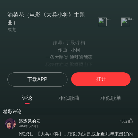
油菜花（电影《大兵小将》主题
10w+
999+
曲）
成龙
作词 : 丁晟/小柯
作曲 : 小柯
一条大路呦 通呀通我家
我家住在呦 梁呀梁山下
山下土肥呦 地呀地五亩啊
打开
下载APP
五亩良田呦 种点啥
谁会记得我的模样
谁会记得 我受过的伤
评论
相似歌曲
相似歌单
谁的欲望 谁的战场
让我们都背离善良
精彩评论
何时才能 回到故乡
逐逐风的云
4552
何时才能看 她的红妆
2014年5月16日
我用长剑 劈断目光
[惊恐]。【大兵小将】…窃以为这是成龙近几年来最好的