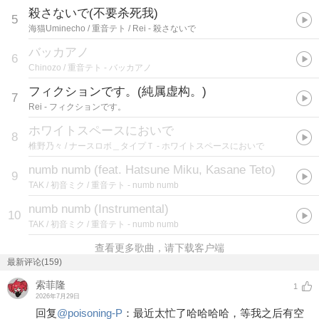
殺さないで(不要杀死我)
5
海猫Uminecho / 重音テト / Rei
- 殺さないで
バッカアノ
6
Chinozo / 重音テト
- バッカアノ
フィクションです。(純属虚构。)
7
Rei
- フィクションです。
ホワイトスペースにおいで
8
椎野乃々 / ナースロボ＿タイプＴ
- ホワイトスペースにおいで
numb numb (feat. Hatsune Miku, Kasane Teto)
9
TAK / 初音ミク / 重音テト
- numb numb
numb numb (Instrumental)
10
TAK / 初音ミク / 重音テト
- numb numb
查看更多歌曲，请下载客户端
最新评论(159)
索菲隆
1
2026年7月29日
回复
@
poisoning-P
：
最近太忙了哈哈哈哈，等我之后有空