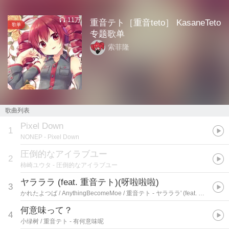
11万
重音テト［重音teto］ KasaneTeto
歌单
专题歌单
索菲隆
歌曲列表
Pixel Down
1
NONEP
- Pixel Down
圧倒的なアイラブユー
2
柿崎ユウタ
- 圧倒的なアイラブユー
ヤラララ (feat. 重音テト)(呀啦啦啦)
3
かれたよつば / AnythingBecomeMoe / 重音テト
- ヤラララ' (feat. 重音テト)
何意味って？
4
小绿树 / 重音テト
- 有何意味呢