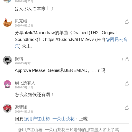
2026年6月25日
はんぶんこ本家上了
贝克帽
2026年6月12日
分享alwk/Maiandraw的单曲《Drained (TH2L Original
Soundtrack)》: https://163cn.tv/8TM2vvv (来自
@网易云音
乐
) 求上。
报稻
1
2026年6月9日
Approve Please, Genie!和JEREMIAD。上了吗
崩飞所有人
2026年5月14日
怎么金箔侠还有啊！
索菲隆
2026年4月17日
回复
@
用户红山椿_一朵山茶花
：
上啦
@用户红山椿_一朵山茶花
三尺老師的那首愚人節上了嗎