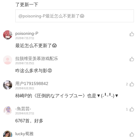
了更新一下
@poisoning-P
最近怎么不更新了😱
poisoning-P
2026年7月27日
最近怎么不更新了😱
拉脱维亚羡慕游戏配乐
2026年7月25日
咋这么多求与影😡
用户1791598842
2
2026年6月28日
柿崎P的《圧倒的なアイラブユー》也是▼(˶╹ᵕ╹˶)▼
-魚芸芸-
1
2026年6月27日
6767首。好多
lucky蜀雅