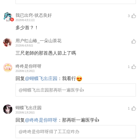
我已出窍-状态良好
3
2026年4月11日
多少首？！
用户红山椿_一朵山茶花
2026年4月6日
三尺老師的那首愚人節上了嗎
咚咚是你咩呀
1
2026年1月26日
回复
@
蝴蝶飞出庄园
：
我看行
@蝴蝶飞出庄园
那再听一遍医学👍
蝴蝶飞出庄园
1
2026年1月26日
回复
@
咚咚是你咩呀
：
那再听一遍医学👍
@咚咚是你咩呀
得了工工症咋办