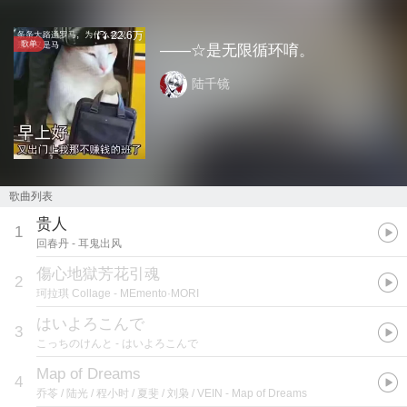
22.6万
歌单
——☆是无限循环唷。
陆千镜
歌曲列表
贵人
1
回春丹
- 耳鬼出风
傷心地獄芳花引魂
2
珂拉琪 Collage
- MEmento·MORI
はいよろこんで
3
こっちのけんと
- はいよろこんで
Map of Dreams
4
乔苓 / 陆光 / 程小时 / 夏斐 / 刘枭 / VEIN
- Map of Dreams