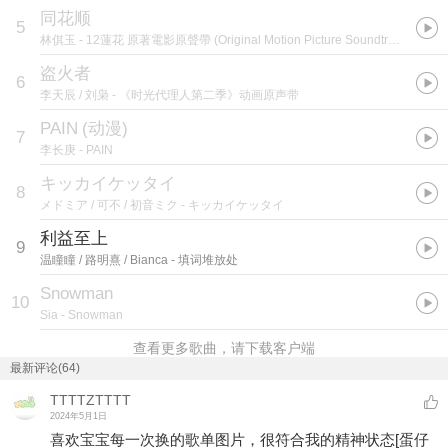
同花顺
5
林倛玉
- 12蓮花 原著電影原聲帶 (Original Motion Picture Soundtrack)
盗火者
6
李天辰 / 刘枭
- 《时光代理人第二季》动画原声带
PAIN
(
动漫
)
7
李长庚
- PAIN
キッカイケッタイ
8
メドミア / 可不 / 初音ミク
- キッカイケッタイ
利益至上
9
温瞳瞳 / 路明熹 / Bianca
- 填词堆放处
Snowman
10
Sia
- Snowman
查看更多歌曲，请下载客户端
最新评论(64)
TTTTZTTTT
2024年5月1日
喜欢宝宝每一次换的歌单图片，很符合我的精神状态
[蛋仔