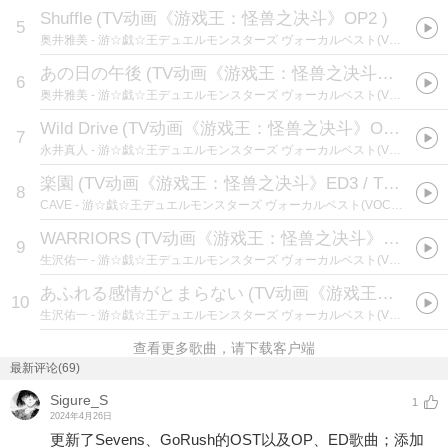
Shuffle
(
TV动画《游戏王：怪兽之决斗》OP2
)
5
奥井雅美
- 游☆戯☆王デュエルモンスターズ ヴォーカルベスト(VOCAL BEST!!)
あの日の午後
(
TV动画《游戏王：怪兽之决斗》ED2 / TVアニメ「遊☆戯☆王デュエルモンスターズ」ED2テーマ
6
奥井雅美
- 游☆戯☆王デュエルモンスターズ ヴォーカルベスト(VOCAL BEST!!)
Wild Drive
(
TV动画《游戏王：怪兽之决斗》OP3
)
7
永井真人
- 游☆戯☆王デュエルモンスターズ ヴォーカルベスト(VOCAL BEST!!)
楽園
(
TV动画《游戏王：怪兽之决斗》ED3 / TVアニメ「遊☆戯☆王デュエルモンスターズ」ED3テーマ
8
CAVE
- 游☆戯☆王デュエルモンスターズ ヴォーカルベスト(VOCAL BEST!!)
WARRIORS
(
TV动画《游戏王：怪兽之决斗》OP4
)
9
生沢佑一
- 游☆戯☆王デュエルモンスターズ ヴォーカルベスト(VOCAL BEST!!)
あふれる感情がとまらない
(
TV动画《游戏王：怪兽之决斗》ED4
10
生沢佑一
- 游☆戯☆王デュエルモンスターズ ヴォーカルベスト(VOCAL BEST!!)
查看更多歌曲，请下载客户端
最新评论(69)
Sigure_S
1
2024年4月26日
更新了Sevens、GoRush的OST以及OP、ED歌曲；添加