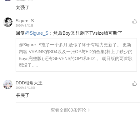
太强了
Sigure_S
2020年8月1日
回复
@
Sigure_S
：
然后Boy又只剩下TVsize版可听了
@Sigure_S
拖了一个多月,放假了终于有精力更新了。 更新
内容:VRAINS的SD4以及一张OP与ED的合集(补上了缺少的
Boys完整版),还有SEVENS的OP1和ED1。 朝日版的两首歌
都没了。。
DDD银角大王
2020年7月14日
爷哭了
查看全部
69
条评论