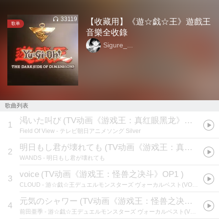
33119
【收藏用】《遊☆戯☆王》遊戲王
歌单
音樂全收錄
Sigure_...
歌曲列表
渇いた叫び
(
TV动画《游戏王：真红眼黑龙》OP1 / TVアニメ「遊☆戯☆王」OP1テーマ
1
Field Of View
- テレビ朝日アニメソング Silver
明日もし君が壊れても
(
TV动画《游戏王：真红眼黑龙》ED1 / TVアニメ「遊☆戯☆王」ED1テーマ
2
WANDS
- 明日もし君が壊れても
voice
(
TV动画《游戏王：怪兽之决斗》OP1
)
3
CLOUD
- 游☆戯☆王デュエルモンスターズ ヴォーカルベスト(VOCAL BEST!!)
元気のシャワー
(
TV动画《游戏王：怪兽之决斗》ED1 / TVアニメ「遊☆戯☆王デュエルモンスターズ」ED1テーマ
4
前田亜季
- 游☆戯☆王デュエルモンスターズ ヴォーカルベスト(VOCAL BEST!!)