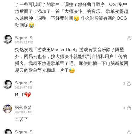
了一些可以听了的歌曲；调整了部分曲目顺序，OST集中
放后面了；添加了一首「大师决斗」的音乐。 歌单变得越
来越臃肿，调整一下好费时间
什么时候能有新的OCG
动画呢
Sigure_S
2024年2月13日
突然发现「游戏王Master Duel」游戏背景音乐除了隔壁
外，网易云也有，搜大师决斗就能找到专辑和用户上传的
播客。我就不放进歌单里了吧。 顺便吐槽一下电脑新版网
易云的歌单简介糊成一片了
Sigure_S
3
2022年7月7日
R.I.P
枫落夜梦
3
2022年1月10日
辛苦了
Sigure_S