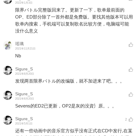
2022年1月3日
限界バトル完整版回来了。更新了一下，歌单最前面的
OP、ED部分除了一首外都是免费版。要找其他版本可以用
歌单内搜索，手机端可以复制歌名比较方便，电脑端可能
没什么意义
瑶璃
2021年11月21日
Nb
Sigure_S
2021年8月20日
发现两首限界バトル的改编版，就不加进来了吧。。。
Sigure_S
2021年8月20日
Sevens的ED2已更新，OP2是灰的没資氵原。。。
Sigure_S
2
2021年5月1日
还有一些动画中的音乐官方似乎没有正式在CD中发行,在某