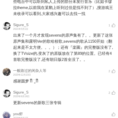
些电台中可以听到私人上传的部分未发行音乐（比如卡缪
拉theme,以前我在某鹅上听到过但是找不到了）,搜游戏王
未收录可以看到,大家感兴趣可以去找一找
Sigure_S
1
2021年5月1日
出来了一个月才发现sevens的原声集有了。。更新了这张
原声集和露明Ver的歌哈校歌,sevens的歌从1150开始（翻
起来是不太方便。。。）；还有『楽園』的完整版没有了,
换了TVsize的,变灰了的原版放在了第89的位置。已经有4
首歌完整版没了,还有朝日版2首全没了。。
一般路过的闲杂人等
2
2020年12月23日
感谢圆梦 ꈨຶ ˙̫̮ ꈨຶ
Sigure_S
2
2020年9月19日
更新sevens的新歌三张专辑
you虾
2020年8月1日