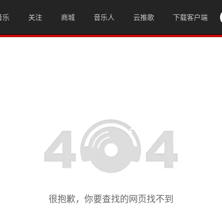
音乐
关注
商城
音乐人
云推歌
下载客户端