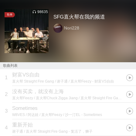
98635
歌单
SFG直火帮在我的频道
Nori228
歌曲列表
财富VS自由
1
直火帮 Straight Fire Gang / 谢子通 / 直火帮Feezy
- 财富VS自由
没有买卖，就没有上海
2
直火帮Feezy / 直火帮Chuck Zigga Jiang / 直火帮 Straight Fire Gang / Jacking
Sometimes
3
W8VES / 阿达娃 / 直火帮Feezy / 沙一汀EL
- Sometimes
重新开始
4
谢子通 / 直火帮 Straight Fire Gang
- 复活了，狮子