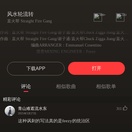
风水轮流转
999+
333
直火帮 Straight Fire Gang
作词 : 直火帮 Straight Fire Gang/谢子通/直火帮Chuck Zigga Jiang/直火帮Feezy
作曲 : 直火帮 Straight Fire Gang/谢子通/直火帮Chuck Zigga Jiang/直火帮Feezy
编曲ARRANGER：Emmanuel Cosentino
混音MIXING ENGINEER：Feezy
母帯工程师MASTERED BY：张步若
顺风逆风风水轮流转
打开
下载APP
顺风逆风风水轮流转
是鱼 是虾 全都靠边站
顺风 逆风 那你看着办
评论
相似歌曲
相似歌单
上桌 坐下九点半
Chip leader（领跑的）兄弟他已经两连冠
精彩评论
什么事都好说只要有钱赚
青山难遮流水东
311
荷官 发牌 他嫌手太慢
2025年3月27日
三条八一对五 像是连连看uh
这种讽刺的写法真的是feezy的统治区
身边早就已经站满一堆看客
下家说你今天状态有点慢热