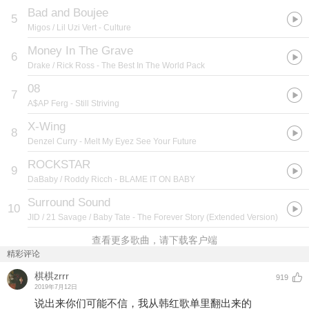
Bad and Boujee
5
Migos / Lil Uzi Vert
- Culture
Money In The Grave
6
Drake / Rick Ross
- The Best In The World Pack
08
7
A$AP Ferg
- Still Striving
X-Wing
8
Denzel Curry
- Melt My Eyez See Your Future
ROCKSTAR
9
DaBaby / Roddy Ricch
- BLAME IT ON BABY
Surround Sound
10
JID / 21 Savage / Baby Tate
- The Forever Story (Extended Version)
查看更多歌曲，请下载客户端
精彩评论
棋棋zrrr
919
2019年7月12日
说出来你们可能不信，我从韩红歌单里翻出来的