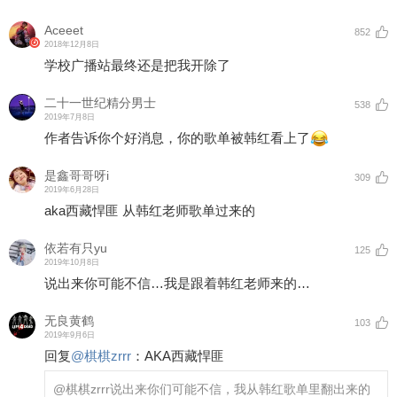
Aceeet
852
2018年12月8日
学校广播站最终还是把我开除了
二十一世纪精分男士
538
2019年7月8日
作者告诉你个好消息，你的歌单被韩红看上了
是鑫哥哥呀i
309
2019年6月28日
aka西藏悍匪 从韩红老师歌单过来的
依若有只yu
125
2019年10月8日
说出来你可能不信…我是跟着韩红老师来的…
无良黄鹤
103
2019年9月6日
回复
@
棋棋zrrr
：
AKA西藏悍匪
@棋棋zrrr
说出来你们可能不信，我从韩红歌单里翻出来的