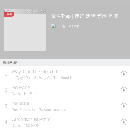
1045.7万
歌单
毒性Trap | 迷幻 黑暗 氛围 洗脑
Re_S1ST
歌曲列表
Way Out The Hood II
1
Lil Tjay / Polo G
- Way Out The Hood II
No Face
2
Drake
- No Face
rockstar
3
Post Malone / 21 Savage
- rockstar
Circadian Rhythm
4
Drake
- 100 GIGS