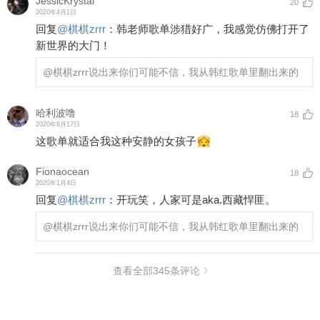
JessicKrystal
20
2020年4月1日
回复
@
棋棋zrrr
：
韩老师歌单涉猎好广，我感觉仿佛打开了
新世界的大门！
@棋棋zrrr
说出来你们可能不信，我从韩红歌单里翻出来的
哈利波噜
18
2020年8月17日
这歌单就适合我这种安静的女孩子
Fionaocean
18
2020年1月4日
回复
@
棋棋zrrr
：
开玩笑，人家可是aka.西藏悍匪。
@棋棋zrrr
说出来你们可能不信，我从韩红歌单里翻出来的
查看全部
345
条评论