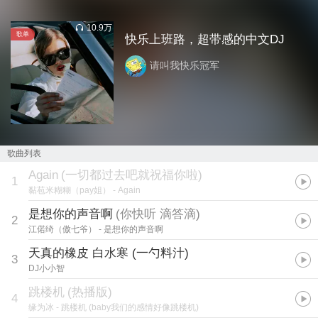
10.9万
歌单
快乐上班路，超带感的中文DJ
请叫我快乐冠军
歌曲列表
Again
(
一切都过去吧就祝福你啦
)
1
黏苞米糊糊（pay姐）
- Again
是想你的声音啊
(
你快听 滴答滴
)
2
江偌绮（傲七爷）
- 是想你的声音啊
天真的橡皮 白水寒 (一勺料汁)
3
DJ小小智
跳楼机
(
热播版
)
4
缘为冰
- 跳楼机 (baby我们的感情好像跳楼机)