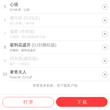
心墙
5
DJ.Mr.李
- 心墙
虞兮叹 (DJ沈念)
6
闻人听書_
- 虞兮叹
偏爱 (咚鼓版)
7
DJ阿轩
- 我只想做你的太阳
紫荆花盛开
(
DJ刘雅松版
)
8
刘雅松
- 紫荆花盛开
阿衣莫(越鼓版)
9
骗子
- 心动盲点
奢香夫人
10
Puse.W
- DJ小罗
查看更多歌曲，请下载客户端
打 开
下 载