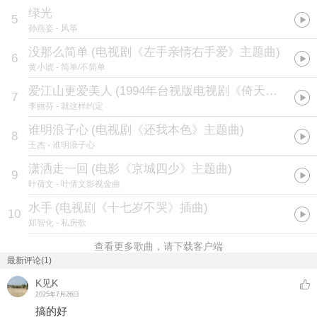
绿光
5
孙燕姿
- 风筝
没那么简单
(
电视剧《左手亲情右手爱》主题曲
)
6
黄小琥
- 简单/不简单
爱江山更爱美人
(
1994年台视版电视剧《倚天屠龙记》片尾曲
7
李丽芬
- 就这样约定
谁明浪子心
(
电视剧《还我本色》主题曲
)
8
王杰
- 谁明浪子心
潇洒走一回
(
电影《京城四少》主题曲
)
9
叶蒨文
- 叶倩文影视金曲
水手
(
电视剧《十七岁不哭》插曲
)
10
郑智化
- 私房歌
查看更多歌曲，请下载客户端
最新评论(1)
K见K
2025年7月26日
搞的好