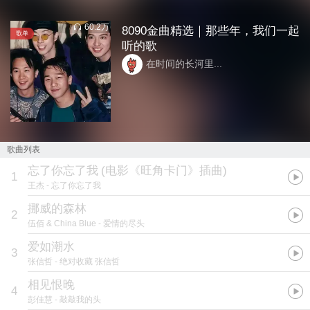
60.2万
8090金曲精选｜那些年，我们一起
歌单
听的歌
在时间的长河里...
歌曲列表
忘了你忘了我
(
电影《旺角卡门》插曲
)
1
王杰
- 忘了你忘了我
挪威的森林
2
伍佰 & China Blue
- 爱情的尽头
爱如潮水
3
张信哲
- 绝对收藏 张信哲
相见恨晚
4
彭佳慧
- 敲敲我的头