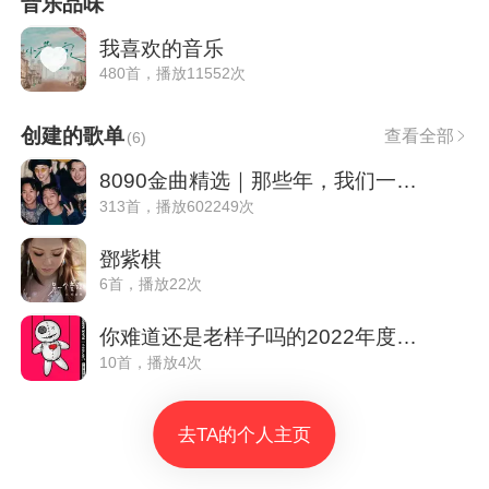
音乐品味
我喜欢的音乐
480首，播放11552次
创建的歌单
查看全部
(
6
)
8090金曲精选｜那些年，我们一起听的歌
313首，播放602249次
鄧紫棋
6首，播放22次
你难道还是老样子吗的2022年度歌单
10首，播放4次
去TA的个人主页