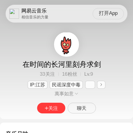
网易云音乐
打开App
相信音乐的力量
在时间的长河里刻舟求剑
33
16
9
关注
粉丝
Lv.
IP:江苏
民谣深度中毒
萬事如意
关注
聊天