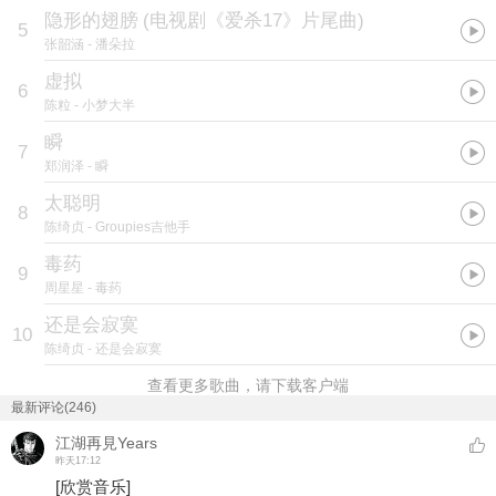
隐形的翅膀
(
电视剧《爱杀17》片尾曲
)
5
张韶涵
- 潘朵拉
虚拟
6
陈粒
- 小梦大半
瞬
7
郑润泽
- 瞬
太聪明
8
陈绮贞
- Groupies吉他手
毒药
9
周星星
- 毒药
还是会寂寞
10
陈绮贞
- 还是会寂寞
查看更多歌曲，请下载客户端
最新评论(246)
江湖再見Years
昨天17:12
[欣赏音乐]