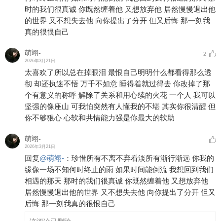
时的我们很真诚 你既然缠着他 又想放弃他 居然慢慢退出他
的世界 又不想失去他 向你提出了分开 但又后悔 那一刻我
真的很恨自己
萌翊-
2
2026年3月21日
太喜欢了所以总在掉眼泪 最恨自己明明什么都看得那么透
彻 却还执迷不悟 万千不如意 睡得着就过得去 你改掉了那
个有意义的称呼 解除了关系和用心续的火花 一个人 我可以
坚强的像座山 可我怕突然有人懂我的不堪 其实你很清醒 但
你不够狠心 心软和共情能力强是你最大的软助
萌翊-
2026年3月21日
回复
@
萌翊-
：
珍惜所有不离不弃看淡所有渐行渐远 你我的
缘像一场不知何时终止的雨 如果时间能倒流 我想回到我们
相遇的那天 那时的我们很真诚 你既然缠着他 又想放弃他
居然慢慢退出他的世界 又不想失去他 向你提出了分开 但又
后悔 那一刻我真的很恨自己