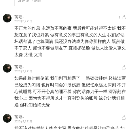
该评论已删除
萌翊-
1
2026年3月21日
不正常的作息 永远熬不完的夜 我最近可能过得不太好 我不
想在意了我也好累 做有意义的事过有意义的人生 我们好话
坏话都说了也算圆满 我还没办法成为像你那样的人 既然做
不了恋人 那也不要做朋友了 直接撕破脸 做仇人比爱人更久
太像 太懂 太痛
萌翊-
2026年3月21日
如果能将时间倒流 我们别再相遇了 一路磕磕绊绊 轻描淡写
已经成为习惯 也许时间会冲淡伤疤 但记忆永远太深刻 不开
心就睡觉 可不开心真的睡不着 你的话像刀子一样 深深刻在
我心上 因为舍不得所以才一直浏览你的账号 缘分让我们相
遇 但我们始终无缘
萌翊-
2026年3月21日
我不该对短暂的人执念太深 思念的代价就是让自己痛苦 如