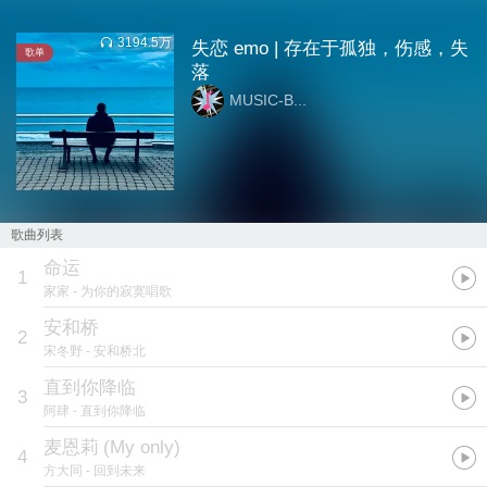
3194.5万
失恋 emo | 存在于孤独，伤感，失
歌单
落
MUSIC-B...
歌曲列表
命运
1
家家
- 为你的寂寞唱歌
安和桥
2
宋冬野
- 安和桥北
直到你降临
3
阿肆
- 直到你降临
麦恩莉
(
My only
)
4
方大同
- 回到未来