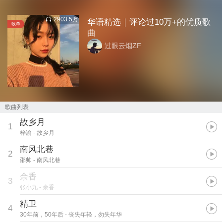
2903.5万
华语精选｜评论过10万+的优质歌
歌单
曲
过眼云烟ZF
歌曲列表
故乡月
1
梓渝
- 故乡月
南风北巷
2
邵帅
- 南风北巷
余香
3
张小九
- 余香
精卫
4
30年前，50年后
- 丧失年轻，勿失年华