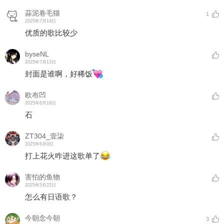
蒜泥卷毛猫
1
2025年7月14日
优质的歌比较少
byseNL
2025年7月13日
封面是谁啊，好稀饭
欧布凹
2025年6月16日
石
ZT304_壹柒
2025年6月9日
打上花火咋进这歌单了
害怕的鱼物
2025年5月22日
怎么有日语歌？
今朝念今朝
3