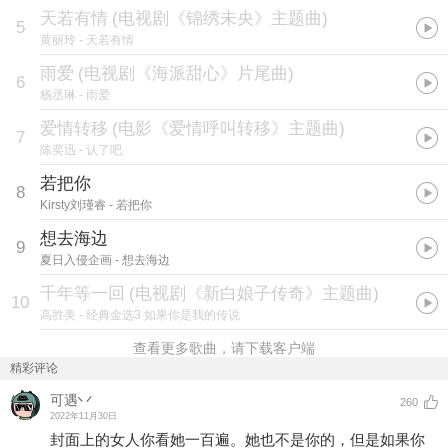
天若有情
(
电视剧《锦绣未央》主题曲
)
5
黄丽玲
- 天若有情
雨爱
(
电视剧《海派甜心》片尾曲
)
6
杨丞琳
- 雨爱
爱情转移
(
电影《爱情呼叫转移》主题曲
)
7
陈奕迅
- 认了吧
若把你
8
Kirsty刘瑾睿
- 若把你
想去海边
9
夏日入侵企画
- 想去海边
千年等一回
(
电视剧《新白娘子传奇》主题曲
)
10
高胜美
- 经典金选3 如果你是我的传说
查看更多歌曲，请下载客户端
精彩评论
可遇丷
260
2022年11月30日
封面上的女人你看她一百遍。她也不是你的，但是如果你