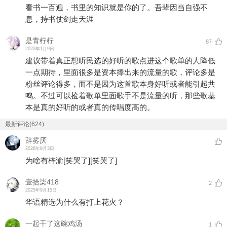
看书一百遍，书里的知识就是你的了。吾辈因当自强不
息，持书仗剑走天涯
是青柠柠
87
2022年1月9日
建议带着真正想听民选的好听的歌点进这个歌单的人降低
一点期待，里面很多是资本捧出来的流量的歌，评论多是
粉丝评论得多，而不是因为这首歌本身好听或者能引起共
鸣。不过可以捡着歌单里面歌手不是流量的听，那些歌基
本是真的好听的或者真的传唱度高的。
最新评论(624)
辞雾厌
2026年8月3日
为啥有梓渝
[笑哭了]
[笑哭了]
壹拾柒418
2
2025年9月15日
华语精选为什么有打上花火？
一起干了这碗鸡汤
1