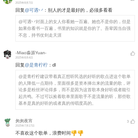
2025年8月7日
回复
@
可遇丷
：
别人的才是最好的，必须多看看
@可遇丷
封面上的女人你看她一百遍。她也不是你的，但是
如果你看书一百遍，书里的知识就是你的了。吾辈因当自强
不息，持书仗剑走天涯
-Miao淼源Yuan-
2025年8月4日
回复
@
是青柠柠
：
dl
@是青柠柠
建议带着真正想听民选的好听的歌点进这个歌单
的人降低一点期待，里面很多是资本捧出来的流量的歌，评
论多是粉丝评论得多，而不是因为这首歌本身好听或者能引
起共鸣。不过可以捡着歌单里面歌手不是流量的听，那些歌
基本是真的好听的或者真的传唱度高的。
匆匆夜宵
3
2025年7月17日
不喜欢这个歌单，浪费时间