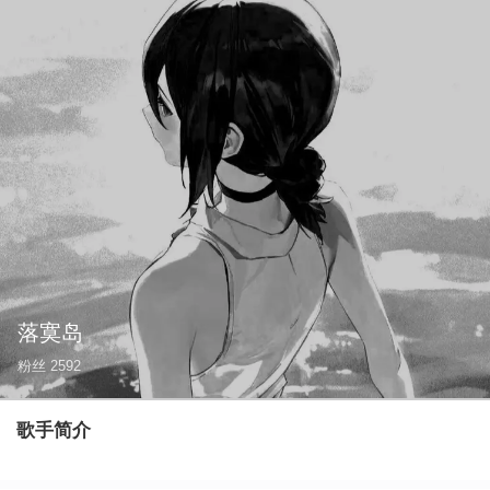
落寞岛
粉丝
2592
歌手简介