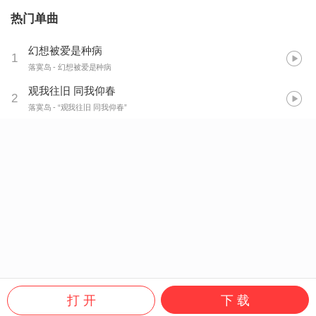
热门单曲
幻想被爱是种病
1
落寞岛
- 幻想被爱是种病
观我往旧 同我仰春
2
落寞岛
- “观我往旧 同我仰春”
打 开
下 载