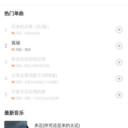
热门单曲
后来的后来（DJ版）
1
田园
- 后来的后来
孤城
2
田园
- 孤城
听说当初你找过我
3
田园
- 听说当初你找过我
走着走着就散了(深情版)
4
田园
- 走着走着就散了(深情版)
不做无法实现的梦
5
田园
- 田园・不做无法实现的梦
最新音乐
来迟(终究还是来的太迟)