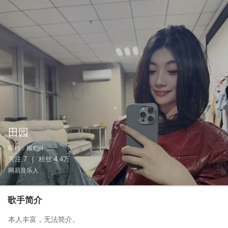
田园
昵称：
糍粑iii
关注
7
粉丝
4.4万
|
网易音乐人
歌手简介
本人丰富，无法简介。