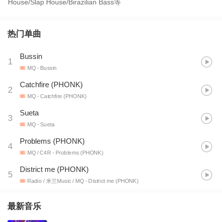
House/Slap House/Birazilian Bass等
热门单曲
Bussin
1
MQ
- Bussin
Catchfire (PHONK)
2
MQ
- Catchfire (PHONK)
Sueta
3
MQ
- Sueta
Problems (PHONK)
4
MQ / C4R
- Problems (PHONK)
District me (PHONK)
5
Radio / 米兰Music / MQ
- District me (PHONK)
最新音乐