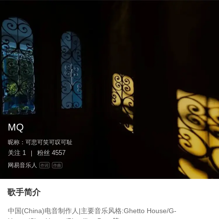
MQ
昵称：
可悲可笑可叹可耻
关注
1
粉丝
4557
|
网易音乐人
作词
作曲
歌手简介
中国(China)电音制作人|主要音乐风格:Ghetto House/G-