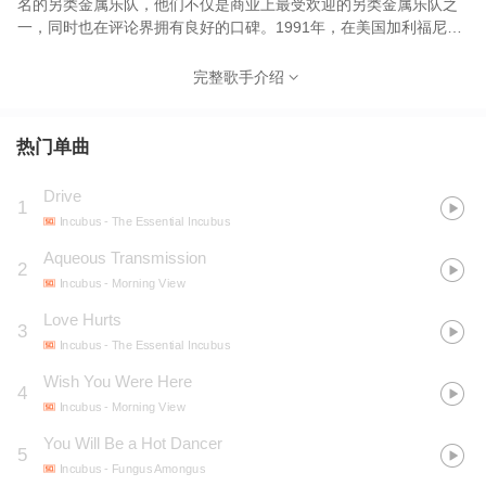
名的另类金属乐队，他们不仅是商业上最受欢迎的另类金属乐队之
一，同时也在评论界拥有良好的口碑。1991年，在美国加利福尼亚
州，三名高中的同班同学为了音乐走在了一起，分别是歌手
Brandon Boyd，吉他手Mike Einziger，以及鼓手Jose Pasillas，其
完整歌手介绍
中Brandon Boyd和Jose Pasillas从小学开始就是很好的朋友，三个
人决定组建一支疯克金属乐队，随后就又从班里拉出来了贝斯手
Alex Katunich(又名Dirk Lance)，他们的乐队名字就是Incubus
热门单曲
Drive
1
Incubus
- The Essential Incubus
Aqueous Transmission
2
Incubus
- Morning View
Love Hurts
3
Incubus
- The Essential Incubus
Wish You Were Here
4
Incubus
- Morning View
You Will Be a Hot Dancer
5
Incubus
- Fungus Amongus