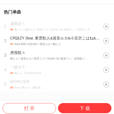
热门单曲
威風堂々
1
梅とら / 巡音ルカ / 初音ミク / GUMI / IA / 鏡音リン / MAYU
- EXIT TUNES PRESENTS Vocalofuture feat. 初音ミク
CR詠ZY (feat. 東雲彰人&巡音ルカ&小豆沢こはね&白石杏&青柳冬弥)
2
Vivid BAD SQUAD / 巡音ルカ / 梅とら
虎視眈々
3
梅とら / 巡音ルカ / 初音ミク / GUMI / IA / 鏡音リン
- 虎視眈々
一騎当千
4
梅とら
- DIVINE-DIVA
MONSTER
5
Reol / 梅とら
- 極彩色
打 开
下 载