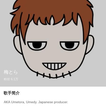
梅とら
粉丝
6.1万
歌手简介
AKA Umetora, Umedy. Japanese producer.