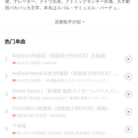
優、ナレーター。ドイツ出身。アトミックモンキー所属。天才劇
団バカバッカ主宰。本名はスバル・サミュエル・バーチュ
（Subaru Samuel Bartsch）、日本名は芸名と同じ。東京都立晴海
総合高等学校卒業、亜細亜大学中退。
完整歌手介绍
热门单曲
liveDevil
(
特摄剧《假面骑士REVICE》主题曲
)
1
Da-iCE / 木村昴
- liveDevil
liveDevil Movie Edit
(
特摄剧《假面骑士REVICE》主题曲
)
2
Da-iCE / 木村昴
- 『劇場版 仮面ライダーリバイス バトルファミリア』 オリジナル サウンドトラック
Dance Dance (『劇場版 仮面ライダーリバイス バトルファミリア』主題歌)
3
木村昴 / Da-iCE
- Dance Dance (『劇場版 仮面ライダーリバイス バトルファミリア』主題歌)
VOLCANO
(
特摄剧《假面骑士REVICE》插曲
)
4
前田拳太郎 / 木村昴
- VOLCANO
千本桜
5
黒うさP / 小野友樹 / 江口拓也 / 木村昴 / 野島健児 / 竹内良太
- EXIT TUNES PRESENTS ACTORS3 (限定盤)