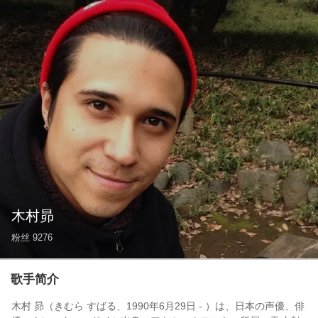
木村昴
粉丝
9276
歌手简介
木村 昴（きむら すばる、1990年6月29日 - ）は、日本の声優、俳