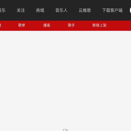
音乐
关注
商城
音乐人
云推歌
下载客户端
榜
歌单
播客
歌手
新碟上架