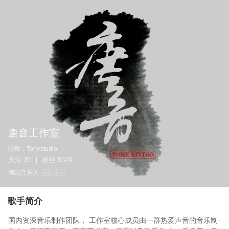
唐音工作室
昵称：
Tonestudio
关注
30
粉丝
8374
|
网易音乐人
作词
作曲
歌手简介
国内资深音乐制作团队， 工作室核心成员由一群热爱声音的音乐制