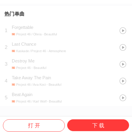
热门单曲
Forgettable
1
Project 46 / Olivia
- Beautiful
Last Chance
2
Kaskade / Project 46
- Atmosphere
Destroy Me
3
Project 46
- Beautiful
Take Away The Pain
4
Project 46 / Ava Koci
- Beautiful
Beat Again
5
Project 46 / Karl Wolf
- Beautiful
打 开
下 载