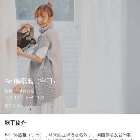
Bell傅熙雅（宇田）
昵称：
Bell傅熙雅
关注
19
粉丝
2174
|
网易音乐人
作曲
歌手简介
Bell 傅熙雅（宇田），马来西亚华语著名歌手、词曲作者及音乐制