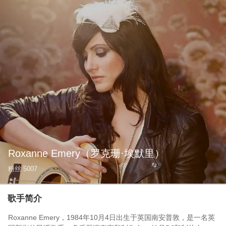
Roxanne Emery
（罗克珊·埃默里）
粉丝
5007
歌手简介
Roxanne Emery，1984年10月4日出生于英国南安普敦，是一名英