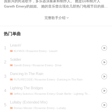
国新兴的民谣歌手，多乐器演奏家和制作人。 她是DJ和制片人
Gareth Emery的姐姐。 她的音乐曾出现在几部热门电视节目的插曲
中，包括《Cougar Town》、《Awkward》和《Keeping Up with
the Kardashians》。 她还经营了自己的唱片公司Late Records，负
完整歌手介绍
责管理其他独立艺术家。
热门单曲
Leavin'
1
KLYMVX / Roxanne Emery
- Leavin'
Soldier
2
Gareth Emery / Roxanne Emery
- Drive
Dancing In The Rain
3
FUTURECODE / Roxanne Emery
- Dancing In The Rain
Lighting The Bridges
4
Jeffrey Sutorius / Roxanne Emery / Dash Berlin
- Lighting The Bridges
Lullaby (Extended Mix)
5
Roman Messer / Roxanne Emery
- Lullaby