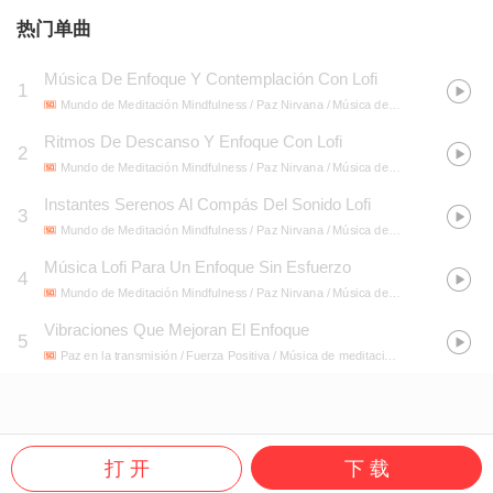
热门单曲
Música De Enfoque Y Contemplación Con Lofi
1
Mundo de Meditación Mindfulness / Paz Nirvana / Música de meditación 528 Hz
Ritmos De Descanso Y Enfoque Con Lofi
2
Mundo de Meditación Mindfulness / Paz Nirvana / Música de meditación 528 Hz
Instantes Serenos Al Compás Del Sonido Lofi
3
Mundo de Meditación Mindfulness / Paz Nirvana / Música de meditación 528 Hz
Música Lofi Para Un Enfoque Sin Esfuerzo
4
Mundo de Meditación Mindfulness / Paz Nirvana / Música de meditación 528 Hz
Vibraciones Que Mejoran El Enfoque
5
Paz en la transmisión / Fuerza Positiva / Música de meditación 528 Hz
- Sonidos
打 开
下 载