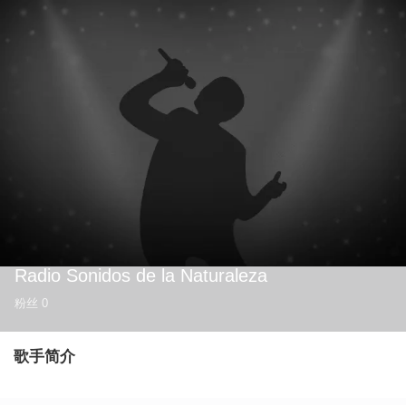
Radio Sonidos de la Naturaleza
粉丝
0
歌手简介