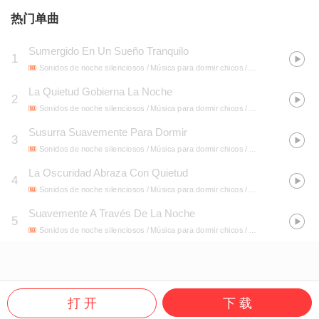
热门单曲
Sumergido En Un Sueño Tranquilo
1
Sonidos de noche silenciosos / Música para dormir chicos / Hada Durmiente
- A
La Quietud Gobierna La Noche
2
Sonidos de noche silenciosos / Música para dormir chicos / Hada Durmiente
- A
Susurra Suavemente Para Dormir
3
Sonidos de noche silenciosos / Música para dormir chicos / Hada Durmiente
- A
La Oscuridad Abraza Con Quietud
4
Sonidos de noche silenciosos / Música para dormir chicos / Hada Durmiente
- A
Suavemente A Través De La Noche
5
Sonidos de noche silenciosos / Música para dormir chicos / Hada Durmiente
- A
打 开
下 载