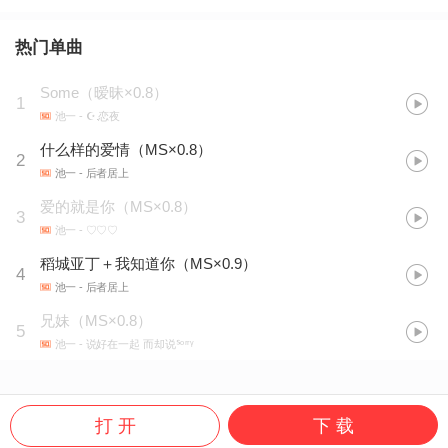
热门单曲
Some（暧昧×0.8）
1
池一
- ☪.恋夜
什么样的爱情（MS×0.8）
2
池一
- 后者居上
爱的就是你（MS×0.8）
3
池一
- ♡♡♡
稻城亚丁＋我知道你（MS×0.9）
4
池一
- 后者居上
兄妹（MS×0.8）
5
池一
- 说好在一起 而却说ᔆᵒʳʳᵞ
打 开
下 载