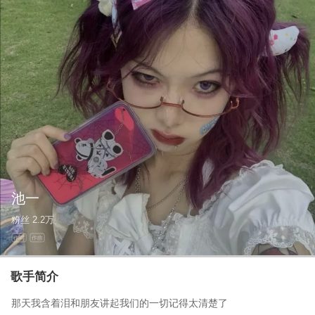
池一
粉丝
2.2万
作词
作曲
歌手简介
那天我含着泪和朋友讲起我们的一切记得太清楚了