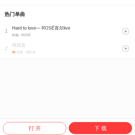
热门单曲
Hard to love— ROSÉ首尔live
1
科杨
- ROSÉ
再回首
2
科杨
- 再回首
打 开
下 载