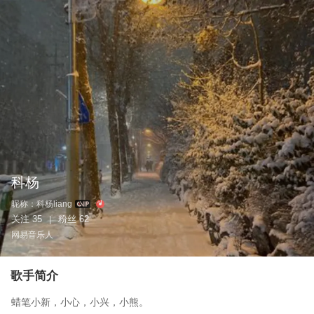
科杨
昵称：
科杨liang
关注
35
粉丝
62
|
网易音乐人
歌手简介
蜡笔小新，小心，小兴，小熊。