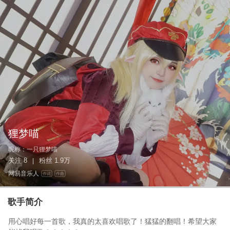
狸梦喵
昵称：
一只狸梦喵
关注
8
粉丝
1.9万
|
网易音乐人
作词
作曲
歌手简介
用心唱好每一首歌，我真的太喜欢唱歌了！猛猛的翻唱！希望大家