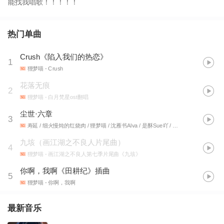
能找我唱歌！！！！！
热门单曲
Crush《陷入我们的热恋》
1
狸梦喵
- Crush
花落无痕
2
狸梦喵
- 白月梵星ost翻唱
尘世·六章
3
寿延 / 细火慢炖的红烧肉 / 狸梦喵 / 沈雁书Alva / 是酥Sue吖 / 路云川
- 尘世·六章
九垓（画江湖之不良人片尾曲）
4
狸梦喵
- 画江湖之不良人第七季片尾曲《九垓》
你啊，我啊《田耕纪》插曲
5
狸梦喵
- 你啊，我啊
最新音乐