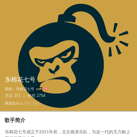
东棉花七号
昵称：
东棉花七号
关注
371
粉丝
2754
|
网易音乐人
作词
作曲
歌手简介
东棉花七号成立于2021年初，北京摇滚乐队，为这一代的无力献上