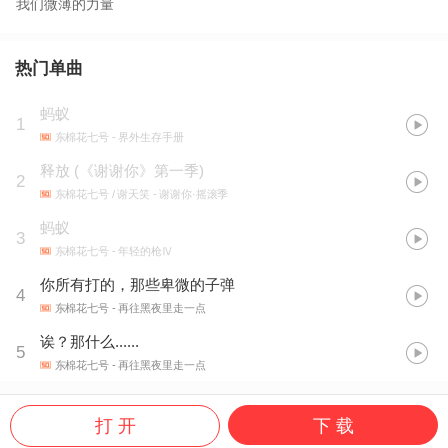
我们微薄的力量
热门单曲
蚂蚁
1
东棉花七号
- 界外生存手册
释放
(
《谢谢你》第一季
)
2
东棉花七号 / 谢天笑
- 谢谢你·摇滚季
蚂蚁
3
东棉花七号
- 年轻的枪Ⅳ
你所有打的，那些卑微的子弹
4
东棉花七号
- 再往黑夜里走一点
诶？那什么......
5
东棉花七号
- 再往黑夜里走一点
打 开
下 载