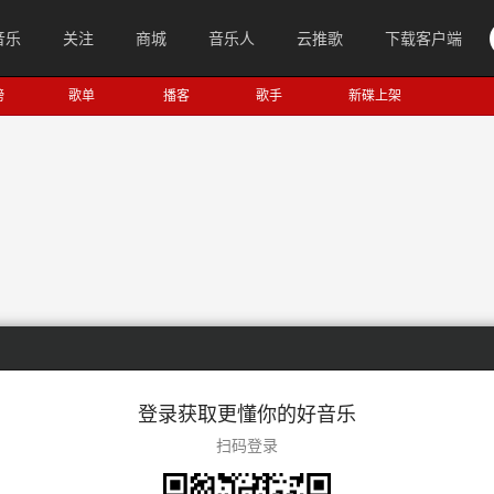
音乐
关注
商城
音乐人
云推歌
下载客户端
榜
歌单
播客
歌手
新碟上架
登录获取更懂你的好音乐
扫码登录