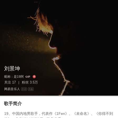
刘景坤
昵称：
是19阿
关注
17
粉丝
3.5万
|
网易音乐人
作词
作曲
歌手简介
19、中国内地男歌手，代表作《1Fen》、《未命名》、《你得不到