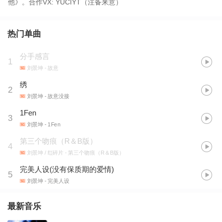
他》。合作VX: YUCIYT（注备来意）
热门单曲
分手感言
1
刘景坤
- 故意
绣
2
刘景坤
- 故意没接
1Fen
3
刘景坤
- 1Fen
第三个吻痕（R＆B版）
4
刘景坤 / 红碎片
- 第三个吻痕（R＆B版）
完美人设(没有保质期的爱情)
5
刘景坤
- 完美人设
最新音乐