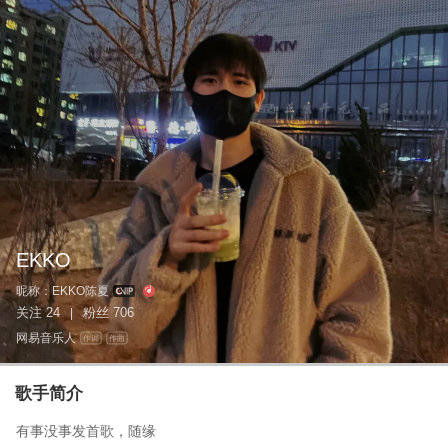
EKKO
昵称：
EKKO陈夏
关注
24
粉丝
706
|
网易音乐人
作词
作曲
歌手简介
有事没事发首歌，随缘