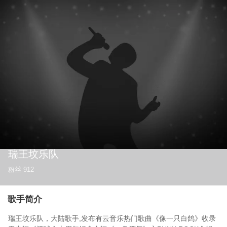
瑞王坟乐队
粉丝
912
歌手简介
瑞王坟乐队，大陆歌手,发布有云音乐热门歌曲《像一只白鸽》收录