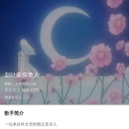
划计索探类人
昵称：
人类探索计划
关注
3
粉丝
1273
|
网易音乐人
作曲
歌手简介
一位来自外太空的独立音乐人