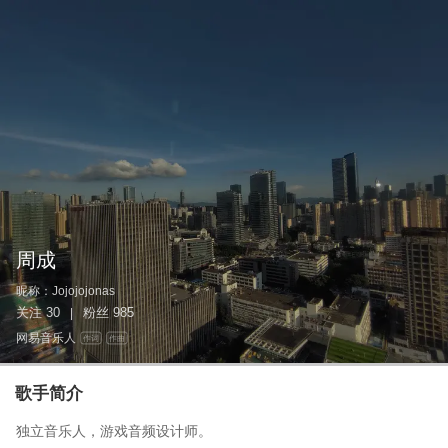
周成
昵称：
Jojojojonas
关注
30
粉丝
985
|
网易音乐人
作词
作曲
歌手简介
独立音乐人，游戏音频设计师。