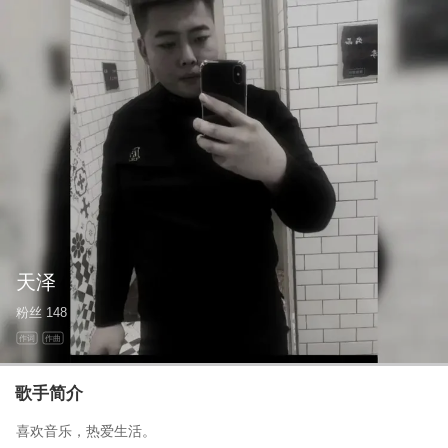
天泽
粉丝
148
作词
作曲
歌手简介
喜欢音乐，热爱生活。