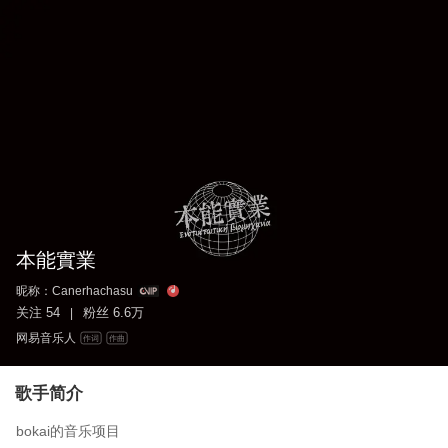
本能實業
昵称：
Canerhachasu
关注
54
粉丝
6.6万
|
网易音乐人
作词
作曲
歌手简介
bokai的音乐项目