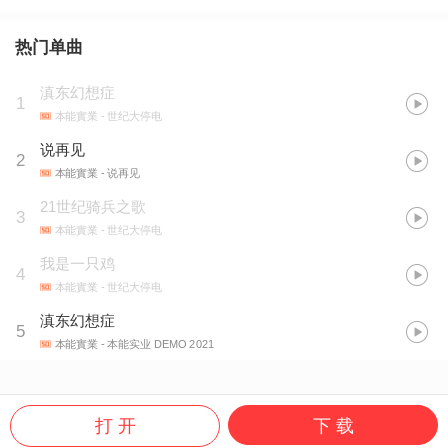
热门单曲
滇东幻想症
1
本能實業
- 世纪大停电
说再见
2
本能實業
- 说再见
21世纪骑兵之歌
3
本能實業
- 世纪大停电
我是一只鸡
4
本能實業
- 世纪大停电
滇东幻想症
5
本能實業
- 本能实业 DEMO 2021
打 开
下 载