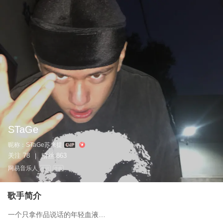
STaGe
昵称：
STaGe苏来提
关注
78
粉丝
863
|
网易音乐人
作词
作曲
歌手简介
一个只拿作品说话的年轻血液…