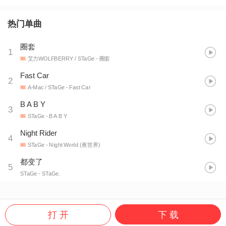
热门单曲
圈套
1
艾力WOLFBERRY / STaGe
- 圈套
Fast Car
2
A-Mac / STaGe
- Fast Car
B A B Y
3
STaGe
- B A B Y
Night Rider
4
STaGe
- Night World (夜世界)
都变了
5
STaGe
- STaGe.
打 开
下 载