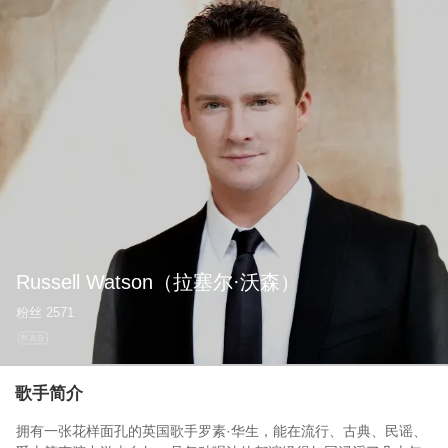
Russell Watson
（拉塞尔·沃森）
粉丝
2571
男高音
歌手简介
拥有一张花样面孔的英国歌手罗素·华生，能在流行、古典、民谣、