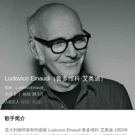
Ludovico Einaudi
（鲁多维科·艾奥迪）
昵称：
LudovicoEinaudi_
关注
2
粉丝
38.5万
|
入驻艺人
钢琴家
作曲家
歌手简介
意大利钢琴家和作曲家 Ludovico Einaudi 鲁多维科·艾奥迪 1955年