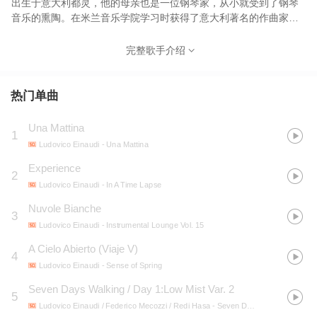
出生于意大利都灵，他的母亲也是一位钢琴家，从小就受到了钢琴
音乐的熏陶。在米兰音乐学院学习时获得了意大利著名的作曲家、
指挥家和音乐教育家 Luciano Berio 卢西恩·贝利奥 的指导，并获得
了作曲学位。他的音乐总被认为是容易接近和可信的，被描述为最
完整歌手介绍
低纲领主义者，古典，氛围，当代和深动感人的受欢迎的声音，曲
风深受巴哈、莫扎特、肖邦等音乐家的影响，古典大气而不乏现代
感。
热门单曲
Una Mattina
1
Ludovico Einaudi
- Una Mattina
Experience
2
Ludovico Einaudi
- In A Time Lapse
Nuvole Bianche
3
Ludovico Einaudi
- Instrumental Lounge Vol. 15
A Cielo Abierto (Viaje V)
4
Ludovico Einaudi
- Sense of Spring
Seven Days Walking / Day 1:Low Mist Var. 2
5
Ludovico Einaudi / Federico Mecozzi / Redi Hasa
- Seven Days Walking (Day 1)