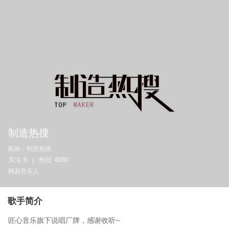
制造热搜
昵称：
制造热搜
关注
6
粉丝
4680
|
网易音乐人
歌手简介
匠心音乐旗下说唱厂牌，感谢收听~