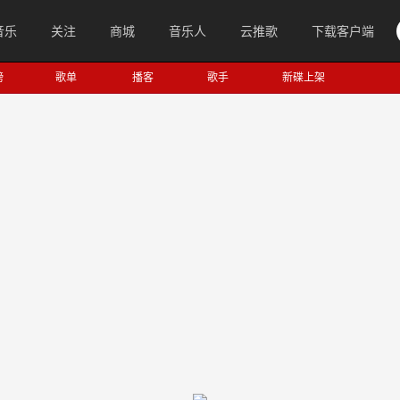
音乐
关注
商城
音乐人
云推歌
下载客户端
榜
歌单
播客
歌手
新碟上架