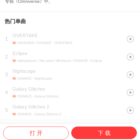
专辑《Omniverse》中。
热门单曲
OVERTAKE
1
HXVRMXN / OXWAVE
- OVERTAKE
Eclipse
2
safetypleace / Nia.wave / Øneheart / OXWAVE
- Eclipse
Nightscape
3
OXWAVE
- Nightscape
Galaxy Glitches
4
OXWAVE
- Galaxy Glitches
Galaxy Glitches 2
5
OXWAVE
- Galaxy Glitches 2
打 开
下 载