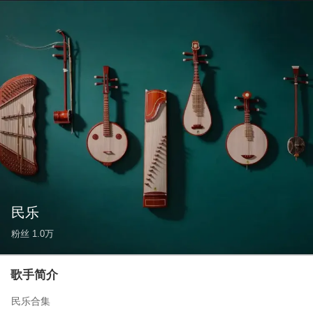
民乐
粉丝
1.0万
歌手简介
民乐合集