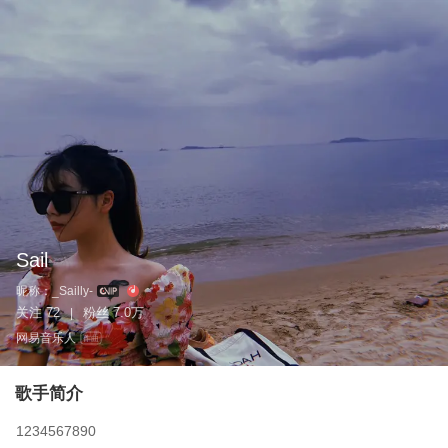
Sail
昵称：
_Sailly-
关注
72
粉丝
7.0万
|
网易音乐人
作曲
歌手简介
1234567890