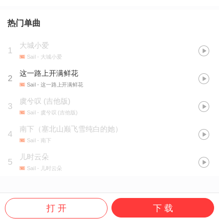
热门单曲
大城小爱
1
Sail
- 大城小爱
这一路上开满鲜花
2
Sail
- 这一路上开满鲜花
虞兮叹 (吉他版)
3
Sail
- 虞兮叹 (吉他版)
南下（塞北山巅飞雪纯白的她）
4
Sail
- 南下
儿时云朵
5
Sail
- 儿时云朵
打 开
下 载